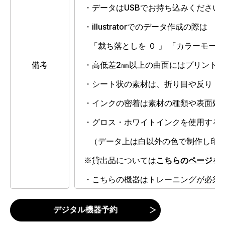
・データはUSBでお持ち込みください
・illustratorでのデータ作成の際は
「裁ち落としを ０ 」 「カラーモード
備考
・高低差2㎜以上の曲面にはプリント
・シート状の素材は、折り目や反り・
・インクの密着は素材の種類や表面処
・グロス・ホワイトインクを使用する
（データ上は白以外の色で制作し印刷
※貸出品については
を
こちらのページ
・こちらの機器はトレーニングが必須
デジタル機器予約